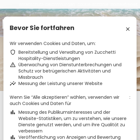
datenschutz-bestimmungen
cookie-richtlinie
barrierefreiheit
€
zbe_brand_facebook
zbe_brand_twitter
zbe_brand_google
zbe_brand_instagram
zbe_brand_tripadvisor
zbe_language
DE
Bevor Sie fortfahren
zbe_close
Wir verwenden Cookies und Daten, um
zbe_star_rate
zbe_star_rate
zbe_star_rate
Boom Hotel
zbe_shield
Bereitstellung und Verwaltung von Zucchetti
Hospitality-Dienstleistungen
zbe_warning
Überwachung von Dienstunterbrechungen und
zbe_call
0541 709874
Schutz vor betrügerischen Aktivitäten und
zbe_mail
info@hotelboomrimini.it
Missbrauch
zbe_info
Info
zbe_insights
Messung der Leistung unserer Website
099014-AL-00525
CIR
Wenn Sie “Alle akzeptieren” wählen, verwenden wir
Check-in
Check-out
Nächte
zbe_calendar_today
zbe_calendar_today
auch Cookies und Daten für
10 Aug. 2026
11 Aug. 2026
1
zbe_bar_chart
Messung des Publikumsinteresses und der
Website-Statistiken, um zu verstehen, wie unsere
Dienste genutzt werden, und um ihre Qualität zu
August 2026
zbe_chevron_left
zbe_chevron_right
verbessern
Mo.
Di.
Mi.
Do.
Fr.
Sa.
So.
zbe_bar_chart
Veröffentlichung von Anzeigen und Bewertung