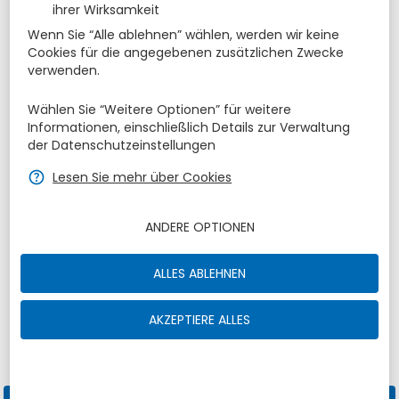
ihrer Wirksamkeit
Aug.
1
2
27
28
29
30
31
Wenn Sie “Alle ablehnen” wählen, werden wir keine
Cookies für die angegebenen zusätzlichen Zwecke
8
9
3
4
5
6
7
verwenden.
15
16
10
11
12
13
14
Wählen Sie “Weitere Optionen” für weitere
Informationen, einschließlich Details zur Verwaltung
22
23
17
18
19
20
21
der Datenschutzeinstellungen
29
30
24
25
26
27
28
zbe_help
Lesen Sie mehr über Cookies
Sep.
5
6
31
1
2
3
4
ANDERE OPTIONEN
Zimmer
1
zbe_remove
zbe_add
ALLES ABLEHNEN
Adulti
Ermäßigte
1
2
0
AKZEPTIERE ALLES
Gutscheincode