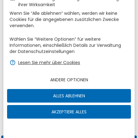
ihrer Wirksamkeit
Aug.
1
2
27
28
29
30
31
Wenn Sie “Alle ablehnen” wählen, werden wir keine
Cookies für die angegebenen zusätzlichen Zwecke
8
9
3
4
5
6
7
verwenden.
15
16
10
11
12
13
14
Wählen Sie “Weitere Optionen” für weitere
Informationen, einschließlich Details zur Verwaltung
22
23
17
18
19
20
21
der Datenschutzeinstellungen
29
30
24
25
26
27
28
zbe_help
Lesen Sie mehr über Cookies
Sep.
5
6
31
1
2
3
4
ANDERE OPTIONEN
Zimmer
1
zbe_remove
zbe_add
ALLES ABLEHNEN
Erwachsene
Kinder (3-12)
1
2
0
AKZEPTIERE ALLES
Gutscheincode