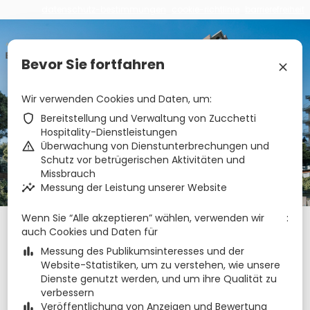
datenschutz-bestimmungen
cookie-richtlinie
barrierefreiheit
€
zbe_language
DE
Bevor Sie fortfahren
zbe_close
Appartamenti Bianco
Wir verwenden Cookies und Daten, um
zbe_shield
Bereitstellung und Verwaltung von Zucchetti
Nero
Hospitality-Dienstleistungen
zbe_warning
Überwachung von Dienstunterbrechungen und
Schutz vor betrügerischen Aktivitäten und
zbe_call
043171355
Missbrauch
zbe_mail
info@bianconerolignano.it
zbe_insights
Messung der Leistung unserer Website
zbe_info
Info
Wenn Sie “Alle akzeptieren” wählen, verwenden wir
Check-in
Check-out
Nächte
zbe_calendar_today
zbe_calendar_today
auch Cookies und Daten für
10 Aug. 2026
11 Aug. 2026
1
zbe_bar_chart
Messung des Publikumsinteresses und der
Website-Statistiken, um zu verstehen, wie unsere
Dienste genutzt werden, und um ihre Qualität zu
August 2026
zbe_chevron_left
zbe_chevron_right
verbessern
zbe_bar_chart
Veröffentlichung von Anzeigen und Bewertung
Mo.
Di.
Mi.
Do.
Fr.
Sa.
So.