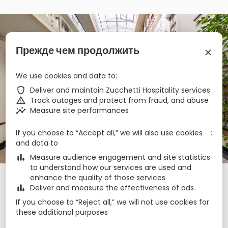
privacy policy
cookie policy
доступность
€
zbe_brand_facebook
zbe_brand_youtube
zbe_language
RU
Прежде чем продолжить
zbe_close
zbe_star_rate
zbe_star_rate
zbe_star_rate
zbe_star_rate
We use cookies and data to
Amberton Cathedral
zbe_shield
Deliver and maintain Zucchetti Hospitality services
zbe_warning
Track outages and protect from fraud, and abuse
Square Hotel Vilnius
zbe_insights
Measure site performances
If you choose to “Accept all,” we will also use cookies
zbe_call
+37068200040
and data to
zbe_mail
vilnius@amberton.lt
zbe_info
Info
zbe_bar_chart
Measure audience engagement and site statistics
to understand how our services are used and
enhance the quality of those services
Check-in
Check-out
ночи
zbe_calendar_today
zbe_calendar_today
zbe_bar_chart
Deliver and measure the effectiveness of ads
9 авг. 2026
10 авг. 2026
1
If you choose to “Reject all,” we will not use cookies for
these additional purposes
Номера
1
zbe_remove
zbe_add