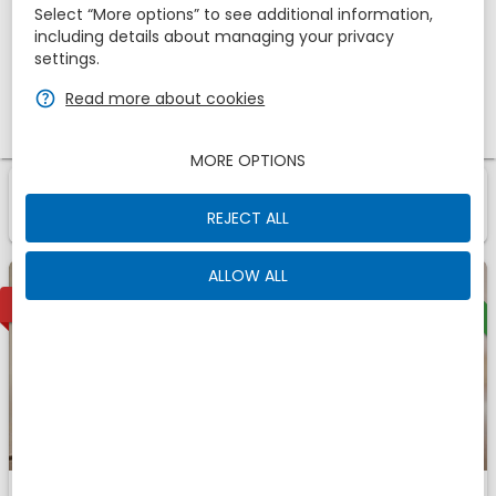
Select “More options” to see additional information,
Взрослые
Дети
including details about managing your privacy
1
2
0
settings.
zbe_help
Read more about cookies
Промо код
MORE OPTIONS
1
1
Номер
Of
zbe_info
это предложения , которое мы нашли для вас
REJECT ALL
ALLOW ALL
Offer
1
ДОСТУПНЫЙ