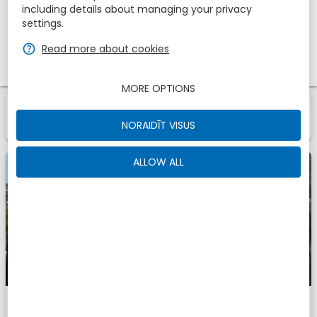
including details about managing your privacy
1
2
0
settings.
zbe_help
Read more about cookies
Akcijas kods
MORE OPTIONS
1
1
Mājiņa
No
zbe_info
Jums atrastas naktsmītnes
NORAIDĪT VISUS
ALLOW ALL
TELTS VIETA