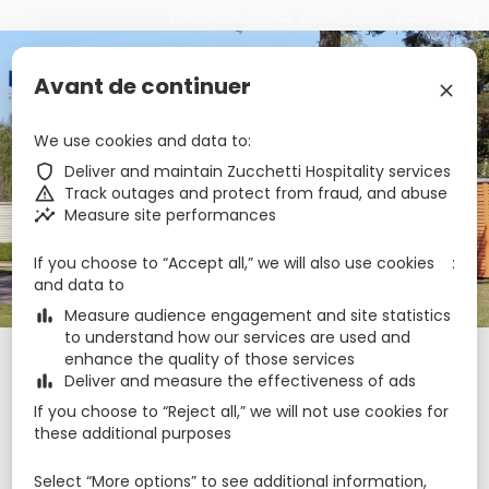
privātuma politika
cookie policy
accessibility
€
zbe_brand_facebook
zbe_brand_instagram
zbe_language
Avant de continuer
LV
zbe_close
We use cookies and data to
Ventspils Piejuras
zbe_shield
Deliver and maintain Zucchetti Hospitality services
zbe_warning
Track outages and protect from fraud, and abuse
Kempings
zbe_insights
Measure site performances
If you choose to “Accept all,” we will also use cookies
zbe_call
+37163627925
and data to
zbe_mail
camping@ventspils.lv
zbe_info
Informācija
zbe_bar_chart
Measure audience engagement and site statistics
to understand how our services are used and
enhance the quality of those services
Reģistrēšanās
Izrakstīšanās
Diennaktis
zbe_calendar_today
zbe_calendar_today
zbe_bar_chart
Deliver and measure the effectiveness of ads
7 aug 2026
8 aug 2026
1
If you choose to “Reject all,” we will not use cookies for
these additional purposes
Mājiņas
1
zbe_remove
zbe_add
Select “More options” to see additional information,
Pieaugušie
Bērni