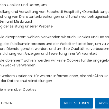
telefoonlijn - Internet W
den Cookies und Daten, um
Mediaset Premium pro
tellung und Verwaltung von Zucchetti Hospitality-Dienstleistung
Wekdienst - digitale klu
chung von Dienstunterbrechungen und Schutz vor betrügerisc
ramen en opening - ver
äten und Missbrauch
haardroger. Alle kamers 
Doppelzimmer S
g der Leistung unserer Website
1
VERFÜGBAR
Das Zimmer verfügt übe
lle akzeptieren” wählen, verwenden wir auch Cookies und Daten
Klimaanlage - Schall
 des Publikumsinteresses und der Website-Statistiken, um zu v
Direktwahltelefon - Int
Weiteres
ere Dienste genutzt werden, und um ihre Qualität zu verbesser
TV - Mediaset Premium
ntlichung von Anzeigen und Bewertung ihrer Wirksamkeit
Sicherheitsdienst - Digi
Alle ablehnen” wählen, werden wir keine Cookies für die angege
Fenster und offen - Vo
en Zwecke verwenden.
Alle Zimmer sind Nich
“Weitere Optionen” für weitere Informationen, einschließlich Det
 der Datenschutzeinstellungen
Junior Suite
1
VERFÜGBAR
Sie mehr über Cookies
Das Zimmer verfügt über gr
Bad mit Kosmetikspieg
Hausschuhe - Haartroc
Weiteres
PTIONEN
ALLES ABLEHNEN
AKZEP
Schalldämmung - Direk