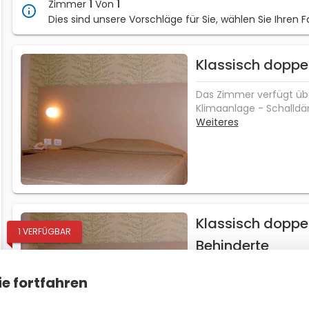
1
1
Zimmer
Von
zbe_info
Dies sind unsere Vorschläge für Sie, wählen Sie Ihren F
Klassisch dopp
Das Zimmer verfügt übe
Klimaanlage - Schall
Direktwahltelefon - Int
Weiteres
TV - Mediaset Premium
Sicherheitsdienst - Digi
Fenster und offen - Vo
Alle Zimmer sind Nich
Klassisch dopp
1
VERFÜGBAR
Behinderte
Deze kamer is ingerich
ie fortfahren
beschikt over: - een e
airconditioning - geluid
Weiteres