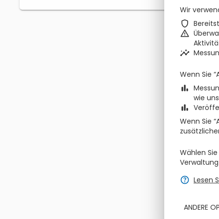
Wir verwen
zbe_shield
Bereits
zbe_warning
Überwa
Aktivit
zbe_insights
Messun
Wenn Sie “A
zbe_bar_chart
Messung
wie uns
zbe_bar_chart
Veröffe
Wenn Sie “
zusätzlich
Wählen Sie 
Verwaltung
zbe_help
Lesen 
ANDERE O