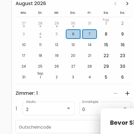
August 2026
zbe_chevron_left
zbe_chevron_right
Mo.
Di.
Mi.
Do.
Fr.
Sa.
So.
Aug.
1
2
27
28
29
30
31
8
9
3
4
5
6
7
15
16
10
11
12
13
14
22
23
17
18
19
20
21
29
30
24
25
26
27
28
Sep.
5
6
31
1
2
3
4
Zimmer
1
zbe_remove
zbe_add
Adults
Ermäßigte
1
2
0
Bevor S
Gutscheincode