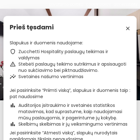
privatumo politika
cookie policy
accessibility
€
zbe_brand_facebook
zbe_brand_instagram
zbe_brand_tripadvisor
zbe_language
LT
Prieš tęsdami
zbe_close
Slapukus ir duomenis naudojame
zbe_star_rate
zbe_star_rate
zbe_star_rate
zbe_star_rate
Amberton Cozy Hotel
zbe_shield
Zucchetti Hospitality paslaugų teikimas ir
valdymas
Kaunas
zbe_warning
Stebėti paslaugų teikimo sutrikimus ir apsisaugoti
nuo sukčiavimo bei piktnaudžiavimo.
zbe_insights
Svetainės našumo vertinimas
zbe_call
+37069644044
zbe_mail
kaunas@amberton.lt
Jei pasirinksite “Priimti viską”, slapukus ir duomenis taip
zbe_info
Informacija
pat naudosime
zbe_bar_chart
Auditorijos įsitraukimo ir svetainės statistikos
Atvykimas
Išvykimas
Naktis
zbe_calendar_today
zbe_calendar_today
matavimas, kad suprastume, kaip naudojamasi
8 rgp 2026
9 rgp 2026
1
mūsų paslaugomis, ir pagerintume jų kokybę.
zbe_bar_chart
Skelbimų skelbimas ir jų veiksmingumo vertinimas
Jei pasirinksite “Atmesti viską”, slapukų nurodytais
rugpjūtis 2026
zbe_chevron_left
zbe_chevron_right
papildomais tikslais nenaudosime.