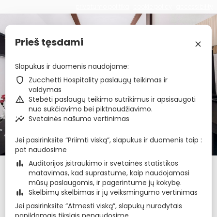
privatumo politika
cookie policy
accessibility
€
zbe_brand_facebook
zbe_brand_instagram
zbe_brand_tripadvisor
zbe_language
LT
Prieš tęsdami
zbe_close
Slapukus ir duomenis naudojame
zbe_star_rate
zbe_star_rate
zbe_star_rate
zbe_star_rate
Amberton Cozy Hotel
zbe_shield
Zucchetti Hospitality paslaugų teikimas ir
valdymas
Kaunas
zbe_warning
Stebėti paslaugų teikimo sutrikimus ir apsisaugoti
nuo sukčiavimo bei piktnaudžiavimo.
zbe_insights
Svetainės našumo vertinimas
zbe_call
+37069644044
zbe_mail
kaunas@amberton.lt
Jei pasirinksite “Priimti viską”, slapukus ir duomenis taip
zbe_info
Informacija
pat naudosime
zbe_bar_chart
Auditorijos įsitraukimo ir svetainės statistikos
Atvykimas
Išvykimas
Naktis
zbe_calendar_today
zbe_calendar_today
matavimas, kad suprastume, kaip naudojamasi
8 rgp 2026
9 rgp 2026
1
mūsų paslaugomis, ir pagerintume jų kokybę.
zbe_bar_chart
Skelbimų skelbimas ir jų veiksmingumo vertinimas
Jei pasirinksite “Atmesti viską”, slapukų nurodytais
rugpjūtis 2026
zbe_chevron_left
zbe_chevron_right
papildomais tikslais nenaudosime.