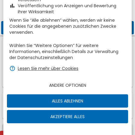
zbe_bar_chart
Veröffentlichung von Anzeigen und Bewertung
Gutscheincode
ihrer Wirksamkeit
Wenn Sie “Alle ablehnen” wählen, werden wir keine
Cookies für die angegebenen zusätzlichen Zwecke
zbe_search
VERFÜGBARKEIT PRÜFEN
verwenden.
"Da die Villa Ravino ein auf Ruhe und
Wählen Sie “Weitere Optionen” für weitere
Entspannung ausgerichtetes Retreat mit
Informationen, einschließlich Details zur Verwaltung
Kakteen und nicht eingezäunten Pools ist, ist
der Datenschutzeinstellungen
zbe_info
aus Gründen der Sicherheit und der Ruhe eine
zbe_help
Lesen Sie mehr über Cookies
ständige und strenge Aufsicht der Kinder
durch die Eltern auf dem gesamten Gelände
zwingend erforderlich."
ANDERE OPTIONEN
1
1
Zimmer
Von
ALLES ABLEHNEN
zbe_info
Dies sind unsere Vorschläge für Sie, wählen Sie
Ihren Favoriten
AKZEPTIERE ALLES