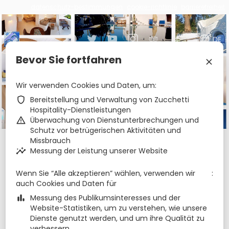
datenschutz-bestimmungen
cookie-richtlinie
barrierefreiheit
€
zbe_brand_facebook
zbe_brand_twitter
zbe_brand_youtube
zbe_brand_instagram
zbe_brand_tripadvisor
zbe_language
DE
Bevor Sie fortfahren
zbe_close
Villa & Giardini Ravino
Wir verwenden Cookies und Daten, um
zbe_shield
Bereitstellung und Verwaltung von Zucchetti
zbe_call
081997783
Hospitality-Dienstleistungen
zbe_mail
info@ravino.it
zbe_info
Info
zbe_warning
Überwachung von Dienstunterbrechungen und
Schutz vor betrügerischen Aktivitäten und
Missbrauch
Check-in
Check-out
Nächte
zbe_calendar_today
zbe_calendar_today
zbe_insights
Messung der Leistung unserer Website
6 Aug. 2026
7 Aug. 2026
1
Wenn Sie “Alle akzeptieren” wählen, verwenden wir
auch Cookies und Daten für
Zimmer
1
zbe_remove
zbe_add
zbe_bar_chart
Messung des Publikumsinteresses und der
Adults
Children
Website-Statistiken, um zu verstehen, wie unsere
1
2
0
Dienste genutzt werden, und um ihre Qualität zu
verbessern