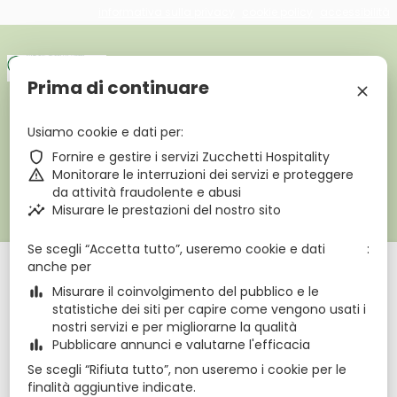
informativa sulla privacy
cookie policy
accessibilità
€
zbe_brand_facebook
zbe_brand_instagram
zbe_brand_tripadvisor
zbe_language
IT
Prima di continuare
zbe_close
zbe_star_rate
zbe_star_rate
zbe_star_rate
zbe_star_rate
Usiamo cookie e dati per
Hotel Terme Olympia
zbe_shield
Fornire e gestire i servizi Zucchetti Hospitality
zbe_warning
Monitorare le interruzioni dei servizi e proteggere
da attività fraudolente e abusi
zbe_call
049793499
zbe_insights
Misurare le prestazioni del nostro sito
zbe_mail
info@hoteltermeolympia.com
zbe_info
Info
Se scegli “Accetta tutto”, useremo cookie e dati
anche per
Check-in
Check-out
Notti
zbe_calendar_today
zbe_calendar_today
7 ago 2026
8 ago 2026
1
zbe_bar_chart
Misurare il coinvolgimento del pubblico e le
statistiche dei siti per capire come vengono usati i
nostri servizi e per migliorarne la qualità
agosto 2026
zbe_chevron_left
zbe_chevron_right
zbe_bar_chart
Pubblicare annunci e valutarne l'efficacia
Se scegli “Rifiuta tutto”, non useremo i cookie per le
lun
mar
mer
gio
ven
sab
dom
finalità aggiuntive indicate.
ago