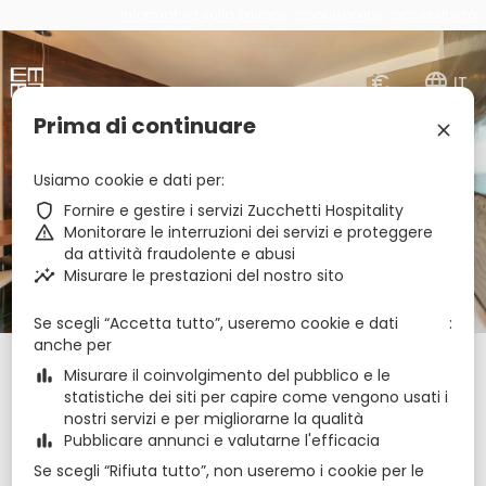
informativa sulla privacy
cookie policy
accessibilità
€
zbe_language
IT
Prima di continuare
zbe_close
zbe_star_rate
zbe_star_rate
zbe_star_rate
zbe_star_rate
Main Palace Hotel
Usiamo cookie e dati per
zbe_shield
Fornire e gestire i servizi Zucchetti Hospitality
zbe_warning
Monitorare le interruzioni dei servizi e proteggere
zbe_call
0942 744806
da attività fraudolente e abusi
zbe_mail
info@mainpalacehotel.com
zbe_info
Info
zbe_insights
Misurare le prestazioni del nostro sito
19083072A203024
CIR
IT083072A1H5PKOYQQ
CIN
Se scegli “Accetta tutto”, useremo cookie e dati
anche per
Check-in
Check-out
Notti
zbe_calendar_today
zbe_calendar_today
zbe_bar_chart
Misurare il coinvolgimento del pubblico e le
9 ago 2026
10 ago 2026
1
statistiche dei siti per capire come vengono usati i
nostri servizi e per migliorarne la qualità
zbe_bar_chart
Pubblicare annunci e valutarne l'efficacia
Camere
1
zbe_remove
zbe_add
Se scegli “Rifiuta tutto”, non useremo i cookie per le