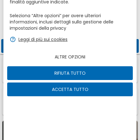
Adulti
Bambini
finalità aggiuntive indicate.
1
2
0
Seleziona “Altre opzioni” per avere ulteriori
informazioni, inclusi dettagli sulla gestione delle
Codice promozionale
impostazioni della privacy
zbe_help
Leggi di più sui cookies
zbe_search
VERIFICA DISPONIBILITÀ
ALTRE OPZIONI
zbe_info
Verifica prezzi e disponibilità per Main Palace Hotel.
RIFIUTA TUTTO
Assicurati di inserire il giusto numero di persone.
ACCETTA TUTTO
1
1
Camera
Di
zbe_info
Queste sono le nostre proposte per te, scegli la tua
preferita