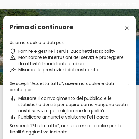
informativa sulla privacy
cookie policy
accessibilità
€
zbe_brand_facebook
zbe_brand_youtube
zbe_brand_tripadvisor
zbe_language
IT
Prima di continuare
zbe_close
Usiamo cookie e dati per
zbe_star_rate
zbe_star_rate
Passo dell'Arciprete
zbe_shield
Fornire e gestire i servizi Zucchetti Hospitality
zbe_warning
Monitorare le interruzioni dei servizi e proteggere
da attività fraudolente e abusi
zbe_call
0884706643
zbe_insights
Misurare le prestazioni del nostro sito
zbe_mail
info@passodellarcipreteresidence.it
zbe_info
Info
Se scegli “Accetta tutto”, useremo cookie e dati
anche per
Check-in
Check-out
Notti
zbe_calendar_today
zbe_calendar_today
zbe_bar_chart
Misurare il coinvolgimento del pubblico e le
8 ago 2026
9 ago 2026
1
statistiche dei siti per capire come vengono usati i
nostri servizi e per migliorarne la qualità
zbe_bar_chart
Pubblicare annunci e valutarne l'efficacia
agosto 2026
zbe_chevron_left
zbe_chevron_right
Se scegli “Rifiuta tutto”, non useremo i cookie per le
lun
mar
mer
gio
ven
sab
dom
finalità aggiuntive indicate.
ago