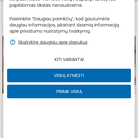
papildomais tikslais nenaudosime.
1
1
Kambariai
Iš
zbe_info
Štai mūsų pasiūlymai Jums, pasirinkite Jums
Pasirinkite “Daugiau parinkčių”, kad gautumėte
labiausiai patinkantį
daugiau informacijos, įskaitant išsamią informaciją
apie privatumo nustatymų tvarkymą.
zbe_help
Skaitykite daugiau apie slapukus
KITI VARIANTAI
VISKĄ ATMESTI
PRIIMK VISKĄ
Dvivietis
Idealiai tinka
zbe_man
zbe_man
zbe_man
Nuo
120
€
,00