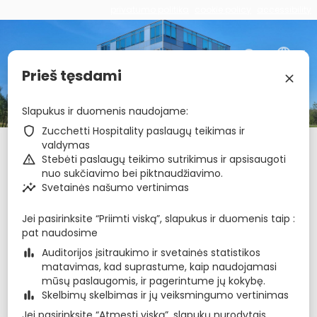
privatumo politika
cookie policy
accessibility
€
zbe_language
LT
Prieš tęsdami
zbe_close
Amber Palace
Slapukus ir duomenis naudojame
zbe_shield
Zucchetti Hospitality paslaugų teikimas ir
valdymas
Atvykimas
Išvykimas
Naktis
zbe_calendar_today
zbe_calendar_today
zbe_warning
Stebėti paslaugų teikimo sutrikimus ir apsisaugoti
6 rgp 2026
7 rgp 2026
1
nuo sukčiavimo bei piktnaudžiavimo.
zbe_insights
Svetainės našumo vertinimas
Kambariai
1
zbe_remove
zbe_add
Jei pasirinksite “Priimti viską”, slapukus ir duomenis taip
Suaugę
Vaikai
pat naudosime
1
1
0
zbe_bar_chart
Auditorijos įsitraukimo ir svetainės statistikos
matavimas, kad suprastume, kaip naudojamasi
mūsų paslaugomis, ir pagerintume jų kokybę.
Nuolaidos kodas
zbe_bar_chart
Skelbimų skelbimas ir jų veiksmingumo vertinimas
Jei pasirinksite “Atmesti viską”, slapukų nurodytais